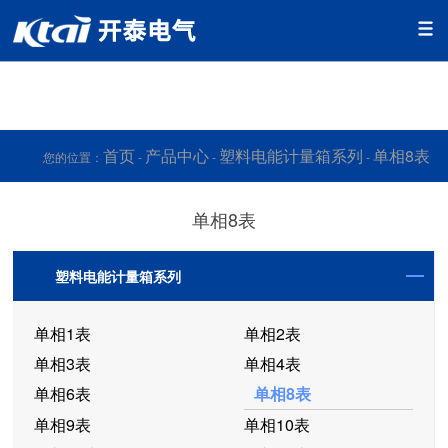
丝瓜视频在线播放,丝瓜IOS视频下载,丝瓜APP网站入口,黄色片
丝瓜视频
首页
产品中心
塑料电能计量箱系列
单相8表
您的位置：
-
-
-
单相8表
塑料电能计量箱系列
单相1表
单相2表
单相3表
单相4表
单相6表
单相8表
单相9表
单相10表